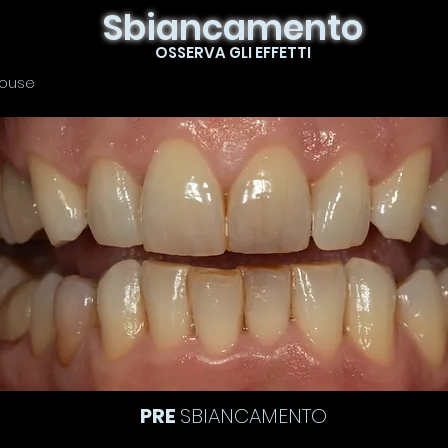
Sbiancamento
OSSERVA GLI EFFETTI
mouse
PRE
SBIANCAMENTO